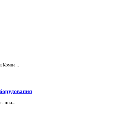
вКомпа...
борудования
анна...