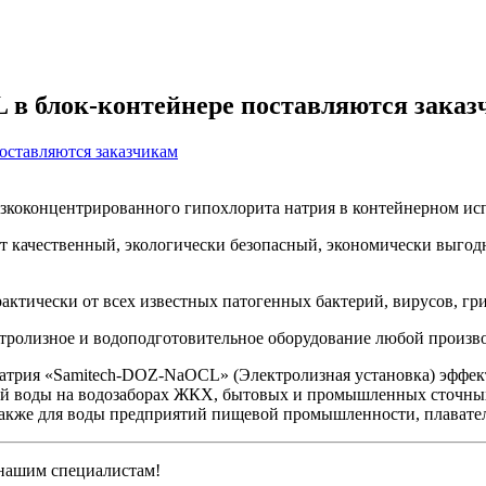
 в блок-контейнере поставляются зака
зкоконцентрированного гипохлорита натрия в контейнерном исп
 качественный, экологически безопасный, экономически выгод
актически от всех известных патогенных бактерий, вирусов, г
тролизное и водоподготовительное оборудование любой произв
натрия «Samitech-DOZ-NaOCL» (Электролизная установка) эффек
евой воды на водозаборах ЖКХ, бытовых и промышленных сточны
также для воды предприятий пищевой промышленности, плавате
 нашим специалистам!