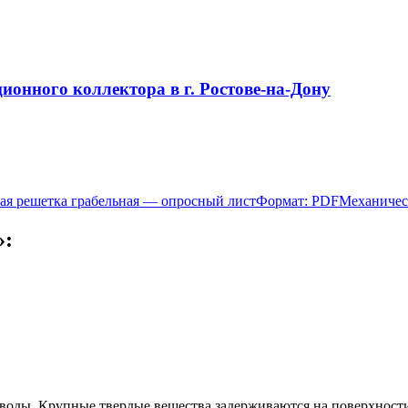
онного коллектора в г. Ростове-на-Дону
ая решетка грабельная — опросный лист
Формат: PDF
Механичес
»:
 воды. Крупные твердые вещества задерживаются на поверхности