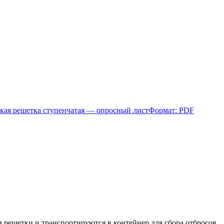
кая решетка ступенчатая — опросный лист
Формат: PDF
 решетки и транспортируются в контейнер для сбора отбросов.